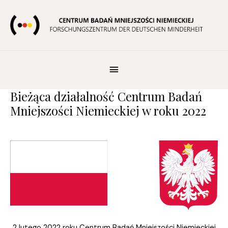
Skip
to
content
Pod
Nagłówkiem
Bieżąca działalność Centrum Badań
Mniejszości Niemieckiej w roku 2022
2 lutego 2022 roku Centrum Badań Mniejszości Niemieckiej