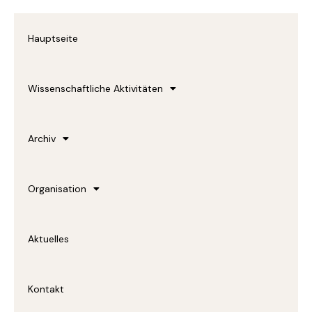
o
o
Hauptseite
k
-
f
Wissenschaftliche Aktivitäten
Archiv
Organisation
Aktuelles
Kontakt