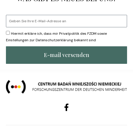
Hiermit erkläre ich, dass mir Privatpolitik des FZDM sowie
Einstellungen zur Datenschutzerklärung bekannt sind
E-mail versenden
F
a
c
e
b