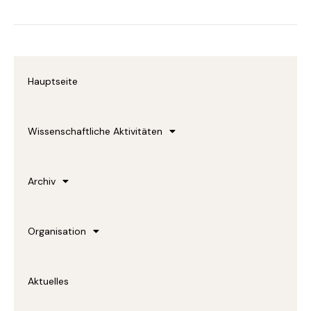
c
e
b
o
o
Hauptseite
k
-
f
Wissenschaftliche Aktivitäten
Archiv
Organisation
Aktuelles