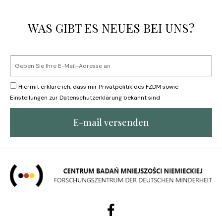
WAS GIBT ES NEUES BEI UNS?
Hiermit erkläre ich, dass mir Privatpolitik des FZDM sowie
Einstellungen zur Datenschutzerklärung bekannt sind
E-mail versenden
F
a