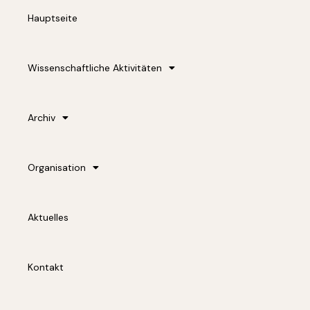
o
Hauptseite
k
-
f
Wissenschaftliche Aktivitäten
Archiv
Organisation
Aktuelles
Kontakt