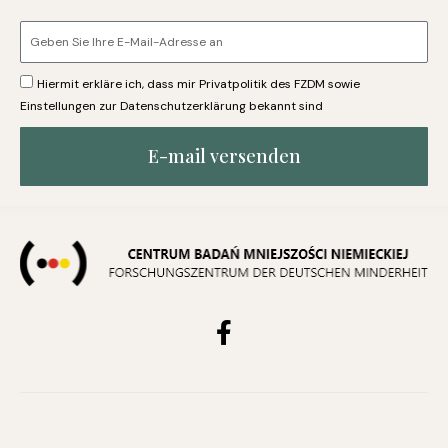
Hiermit erkläre ich, dass mir Privatpolitik des FZDM sowie
Einstellungen zur Datenschutzerklärung bekannt sind
E-mail versenden
F
a
c
e
b
o