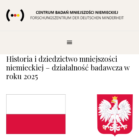
Skip
to
content
Pod
Nagłówkiem
Historia i dziedzictwo mniejszości
niemieckiej – działalność badawcza w
roku 2025