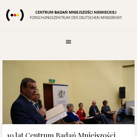
Skip
to
content
Pod
Nagłówkiem
Post
navigation
10 lat Centrum Badań Mniejszości