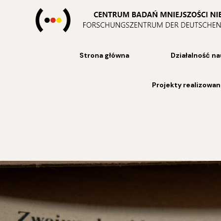
Skip
to
content
Strona główna
Działalność n
Projekty realizowa
Post
navigation