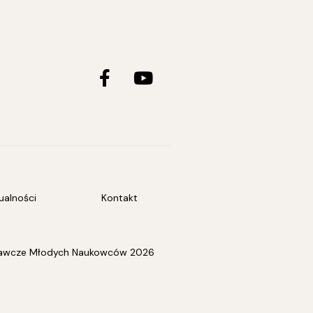
Facebook-
Youtube
f
ualności
Kontakt
adawcze Młodych Naukowców 2026