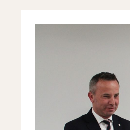
Benefis
Richarda
Urbana