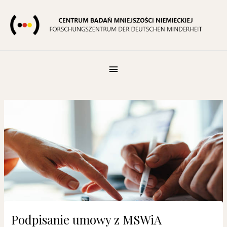
Skip
to
content
Pod
Nagłówkiem
Post
navigation
Podpisanie umowy z MSWiA