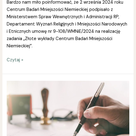
Bardzo nam miło poinformować, że 2 września 2024 roku
Centrum Badań Mniejszości Niemieckiej podpisało z
Ministerstwem Spraw Wewnętrznych i Administracji RP,
Departament Wyznań Religijnych i Mniejszości Narodowych
i Etnicznych umowę nr 9-108/WMNiE/2024 na realizację
zadania „Złote wykłady Centrum Badań Mniejszości
Niemieckiej”.
Czytaj »
Podpisanie
nowej
umowy
z
Województwem
Opolskim