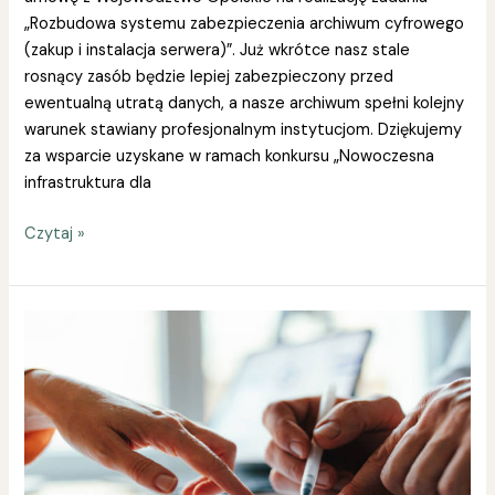
„Rozbudowa systemu zabezpieczenia archiwum cyfrowego
(zakup i instalacja serwera)”. Już wkrótce nasz stale
rosnący zasób będzie lepiej zabezpieczony przed
ewentualną utratą danych, a nasze archiwum spełni kolejny
warunek stawiany profesjonalnym instytucjom. Dziękujemy
za wsparcie uzyskane w ramach konkursu „Nowoczesna
infrastruktura dla
Czytaj »
Podpisanie
umowy
z
MSWiA