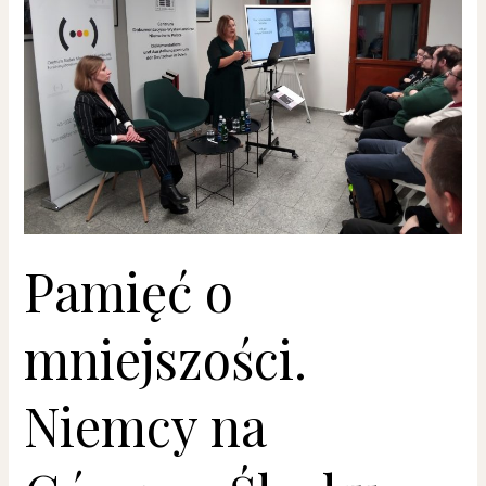
na
Górnym
Śląsku
Pamięć o
mniejszości.
Niemcy na