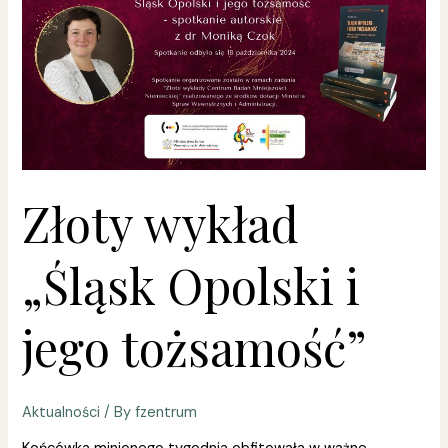
„Śląsk
Opolski
i
jego
tożsamość”
Złoty wykład
„Śląsk Opolski i
jego tożsamość”
Aktualności
/ By
fzentrum